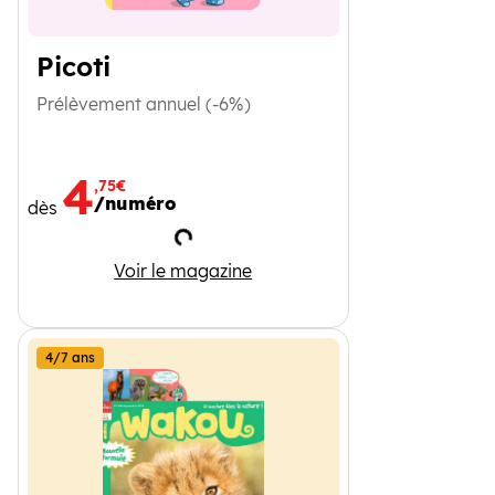
Picoti
Prélèvement annuel (-6%)
4
,75€
/numéro
dès
Chargement
Picoti
Voir le magazine
4/7 ans