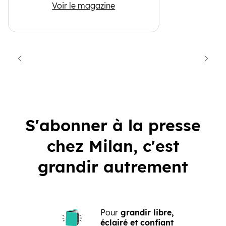
Histoires pour les petits
Voir le magazine
cédent
Suiva
S'abonner à la presse
chez Milan, c'est
grandir autrement
Pour
grandir libre,
éclairé et confiant