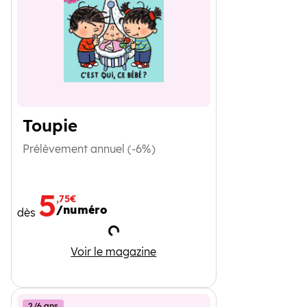
Toupie
Prélèvement annuel (-6%)
5
,75€
/numéro
dès
Chargement
Toupie
Voir le magazine
2/6 ans