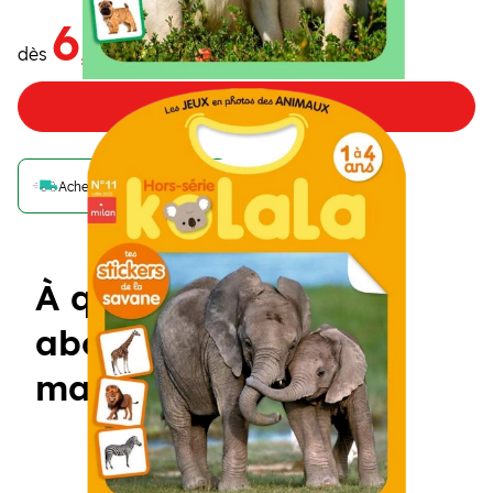
6
,15€
dès
/numéro
Choisir mon offre
Achetez maintenant et recevez votre numéro de juillet
À quoi ressemble un
abonnement à un
magazine Kolala ?