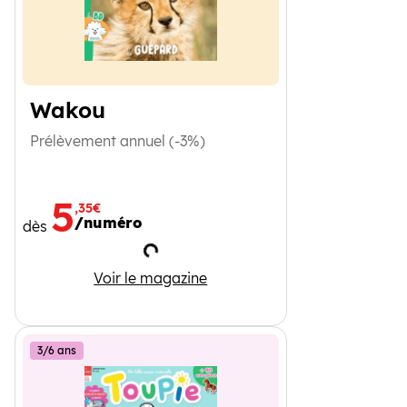
Wakou
Prélèvement annuel (-3%)
5
,35€
/numéro
dès
Chargement
Wakou
Voir le magazine
3/6 ans