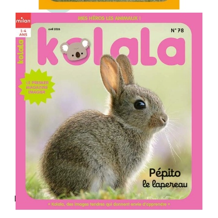
Le récit-photo du bébé
animal
Le portrait détaillé
L'histoire illustrée
L'imagier et la devinette