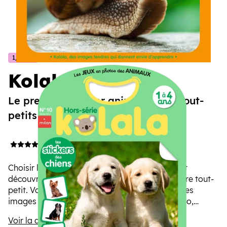
1/4 ans
Kolala
Le premier imagier animalier des tout-
petits !
4.6/5
(9 avis)
Choisir l’abonnement au magazine Kolala, c’est
découvrir et comprendre les animaux avec votre tout-
petit. Votre enfant grandit pas à pas grâce à des
images tendres et éducatives. À chaque numéro,
découvrez avec lui un bébé animal vedette
Voir la description