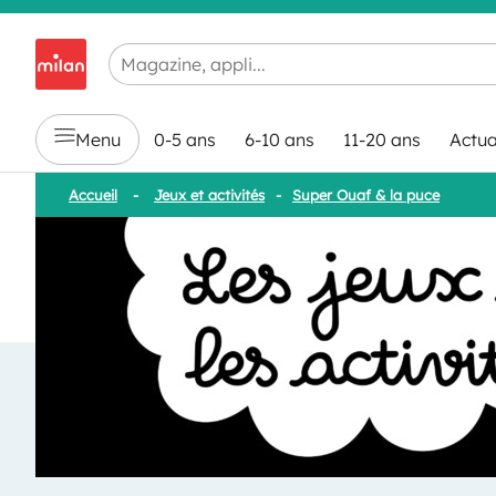
Chargement en cours...
Menu
0-5 ans
6-10 ans
11-20 ans
Actua
Accueil
-
Jeux et activités
-
Super Ouaf & la puce