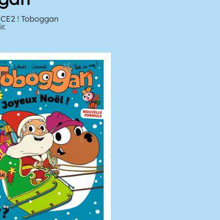
u CE2 ! Toboggan
r.