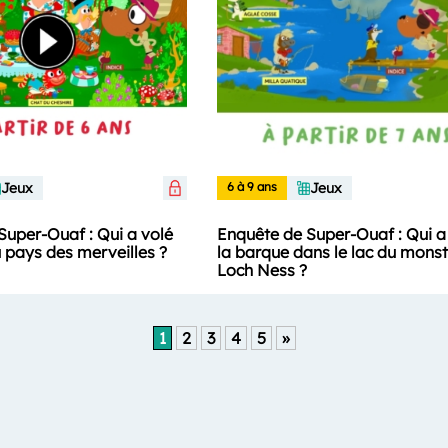
Jeux
6 à 9 ans
Jeux
Super-Ouaf : Qui a volé
Enquête de Super-Ouaf : Qui a
u pays des merveilles ?
la barque dans le lac du monst
Loch Ness ?
1
2
3
4
5
»