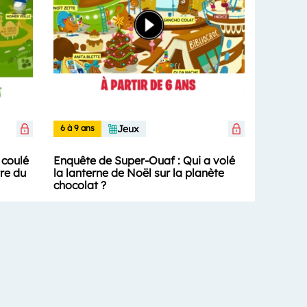
6 à 9 ans
Jeux
 coulé
Enquête de Super-Ouaf : Qui a volé
re du
la lanterne de Noël sur la planète
chocolat ?