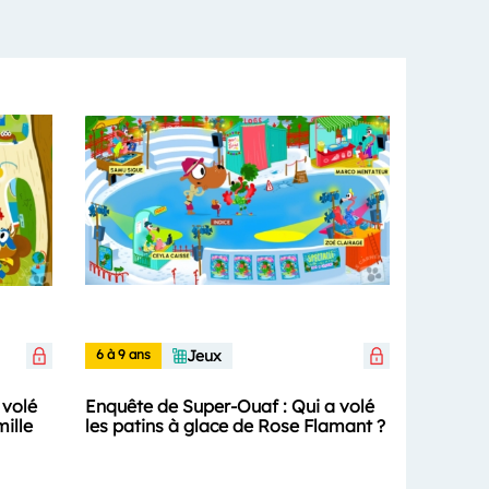
6 à 9 ans
Jeux
 volé
Enquête de Super-Ouaf : Qui a volé
mille
les patins à glace de Rose Flamant ?