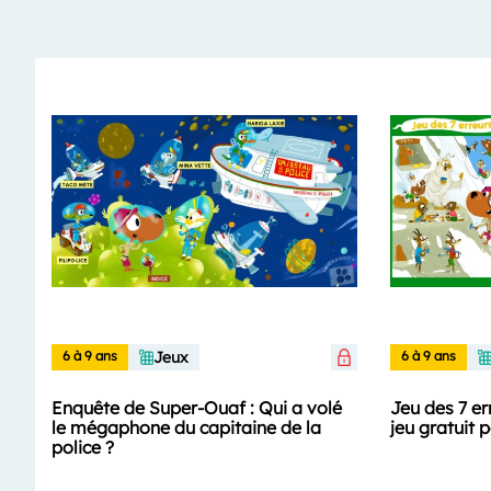
6 à 9 ans
Jeux
6 à 9 ans
Enquête de Super-Ouaf : Qui a volé
Jeu des 7 er
le mégaphone du capitaine de la
jeu gratuit p
police ?