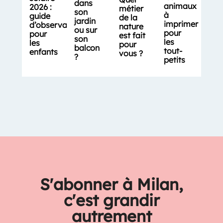
dans
animaux
2026 :
métier
son
à
guide
de la
jardin
imprimer
d’observation
nature
ou sur
pour
pour
est fait
son
les
les
pour
balcon
tout-
enfants
vous ?
?
petits
S'abonner à Milan,
c'est grandir
autrement