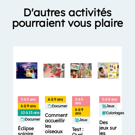
D'autres activités
pourraient vous plaire
0 à 5 ans
6 à 9 ans
0 à 5
0 à 5 ans
ans
6 à 9 ans
Documentaires
Jeux
6 à 9
10 à 15 ans
Coloriages
ans
Comment
Documentaires
accueillir
Jeux
Des
les
jeux sur
Éclipse
Test :
oiseaux
les
solaire
Quel