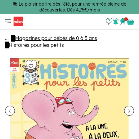
Passer au contenu principal
📚 Le plaisir de lire dès l'été, pour une rentrée pleine de
découvertes. Dès 4,75€/mois
Se con
Panie
...
Magazines pour bébés de 0 à 5 ans
Histoires pour les petits
dent
Sui