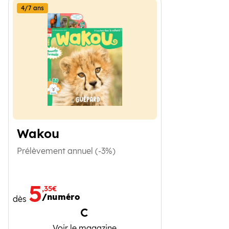
4/7 ans
Wakou
Prélèvement annuel (-3%)
5
,35€
/numéro
dès
Chargement
Wakou
Voir le magazine