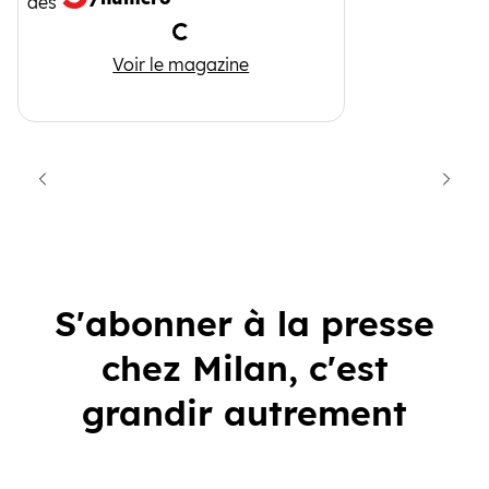
dès
Chargement
Toupie
Voir le magazine
cédent
Suiva
S'abonner à la presse
chez Milan, c'est
grandir autrement