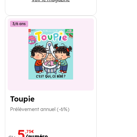
3/6 ans
Toupie
Prélèvement annuel (-6%)
5
,75€
/numéro