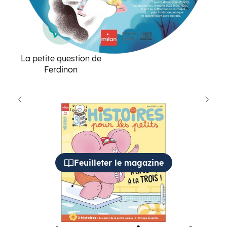
les sons
La petite question de
Ferdinon
cédent
Suiva
Feuilleter le magazine