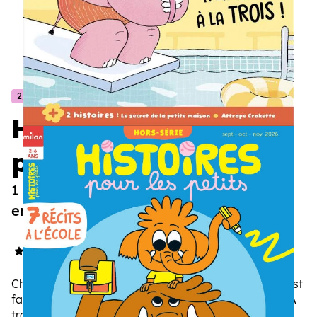
2/6 ans
Histoires pour les
petits
1 histoire, c’est bien. 3 histoires, c’est
encore mieux !
4.8/5
(30 avis)
Choisir un abonnement à Histoires pour les petits, c’est
faire découvrir à votre enfant le plaisir de la lecture. À
travers des contes, des fables et des récits de la vie