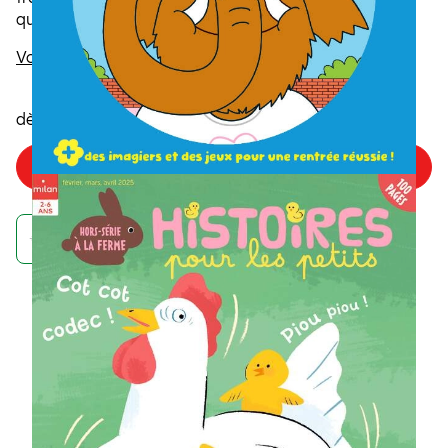
quotidienne, votre enfant s’éveille à la littérature
enfantine.
Voir la description
5
,85€
dès
/numéro
Choisir mon offre
Achetez maintenant et recevez votre numéro de septembre
À quoi ressemble un
abonnement à un
magazine Histoires