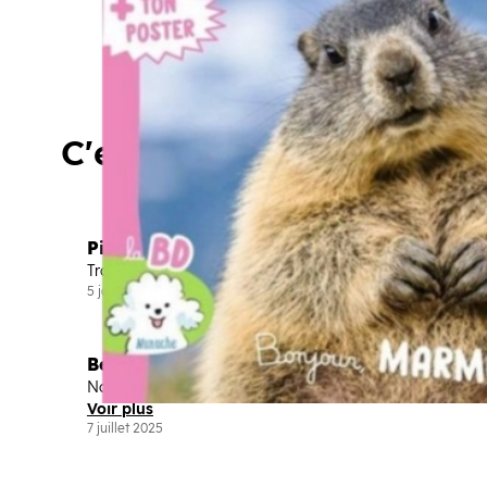
C'est vous qui en parlez
Pila
Trop cool
5 janvier 2026
Beryl
Nouvelle formule de Wakou super intéressante !!! Merci L
Voir plus
7 juillet 2025