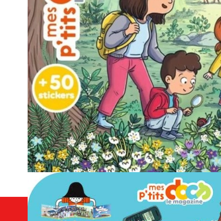
Les 5 bonnes raisons de
au magazine WAKOU
S’émerveiller de la beauté de la nature
Découvrir et comprendre les animaux
Répondre à la curiosité de votre enfant
Retrouver des héros attachants
Sensibiliser votre enfant à la protection de la 