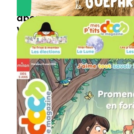
À quoi ressemble un
abonnement à un maga
Wakou ?
Une aventure dans la nature
Une histoire d'ani
Un poster photo recto-verso
Cartes à collectio
Précédent