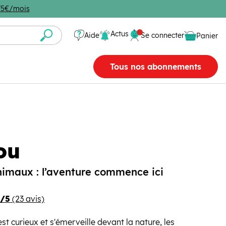
4,75€/mois
Se connecter
Actus
Aide
Se connecter
Panier
Panier vide
Tous nos abonnements
ou
nimaux : l’aventure commence ici
8/5
(23 avis)
st curieux et s'émerveille devant la nature, les