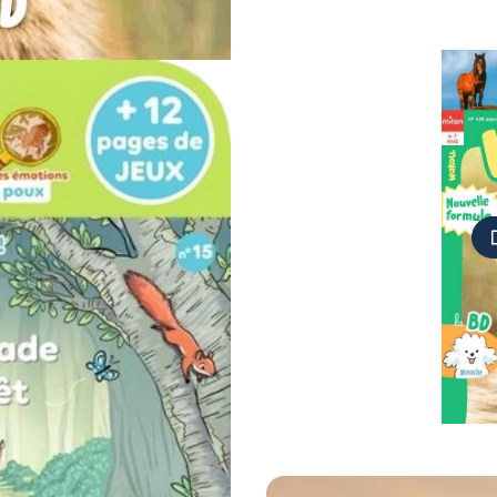
zine
mal en photos
nner, jeux, BD
Suivant