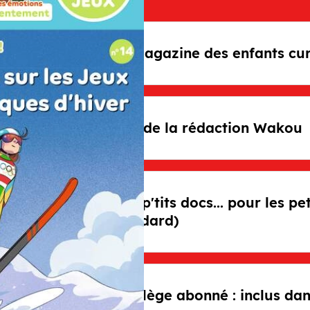
Le magazine des enfants cur
Avis de la rédaction Wakou
Mes p'tits docs... pour les p
standard)
Privilège abonné : inclus da