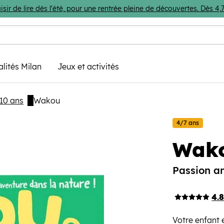
isir de lire dès l'été, pour une rentrée pleine de découvertes. Dès 
alités Milan
Jeux et activités
10 ans
Wakou
4/7 ans
Wak
Passion a
4.
Votre enfant e