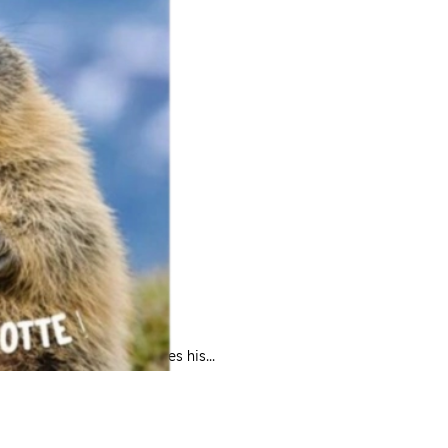
 le mieux
éo et Ida pour leurs belles his...