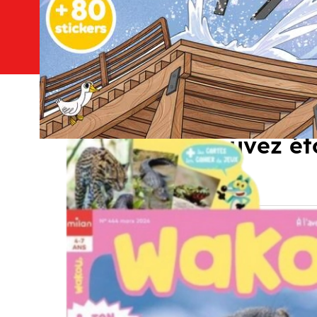
Vous pouvez éto
Mes p'tits docs