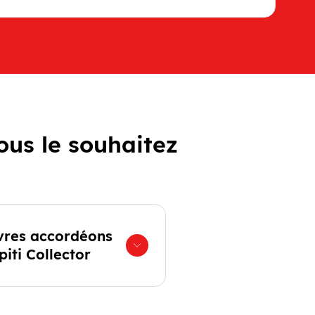
ous le souhaitez
ivres accordéons
iti Collector