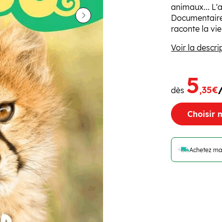
animaux... L'
Documentaires
Suivant
raconte la vie
Voir la descri
5
,35€
dès
Choisir 
Achetez mai