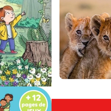
 s’abonner
nature