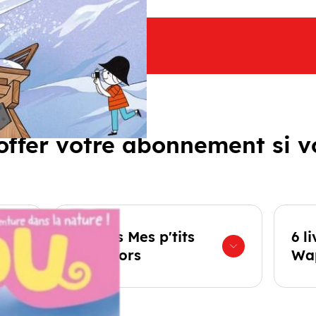
ffer votre abonnement si v
4 livres Mes p'tits
6 l
collectors
Wap