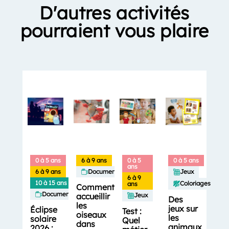
D'autres activités
pourraient vous plaire
0 à 5 ans
6 à 9 ans
0 à 5
0 à 5 ans
ans
6 à 9 ans
Documentaires
Jeux
6 à 9
10 à 15 ans
Coloriages
ans
Comment
Documentaires
accueillir
Jeux
Des
les
jeux sur
Éclipse
Test :
oiseaux
les
solaire
Quel
dans
animaux
2026 :