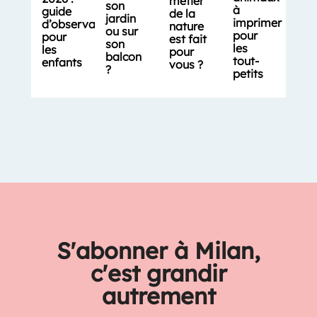
métier
son
à
guide
de la
jardin
imprimer
d’observation
nature
ou sur
pour
pour
est fait
son
les
les
pour
balcon
tout-
enfants
vous ?
?
petits
S'abonner à Milan,
c'est grandir
autrement