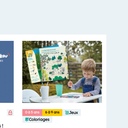
0 à 5 ans
6 à 9 ans
Jeux
Coloriages
 !