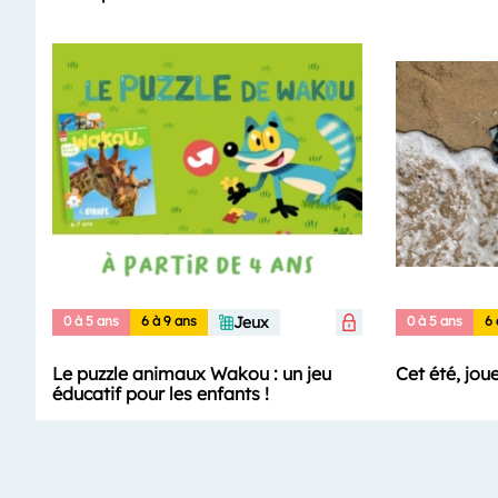
0 à 5 ans
6 à 9 ans
Jeux
0 à 5 ans
6 
Le puzzle animaux Wakou : un jeu
Cet été, jou
éducatif pour les enfants !