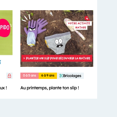
0 à 5 ans
6 à 9 ans
Bricolages
ux !
Au printemps, plante ton slip !