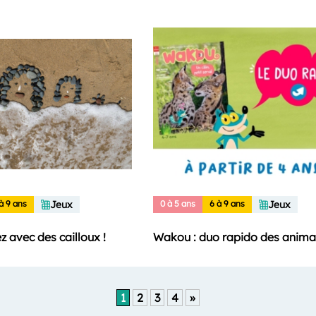
à 9 ans
Jeux
0 à 5 ans
6 à 9 ans
Jeux
ez avec des cailloux !
Wakou : duo rapido des anima
1
2
3
4
»