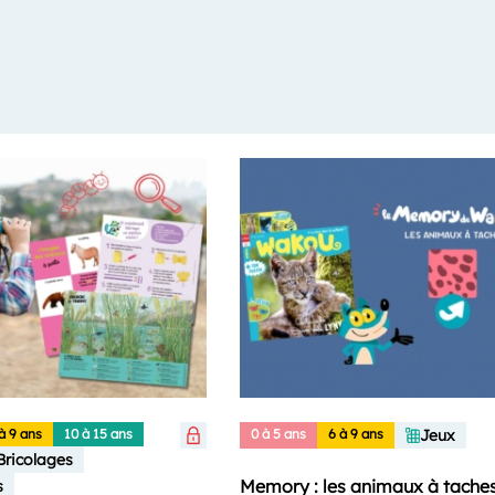
à 9 ans
10 à 15 ans
0 à 5 ans
6 à 9 ans
Jeux
Bricolages
Memory : les animaux à taches
s