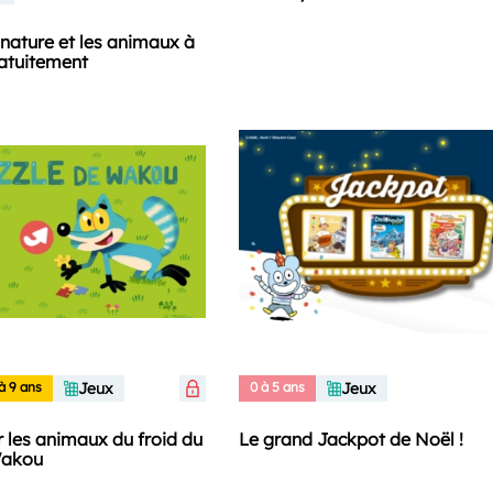
a nature et les animaux à
atuitement
à 9 ans
Jeux
0 à 5 ans
Jeux
r les animaux du froid du
Le grand Jackpot de Noël !
Wakou