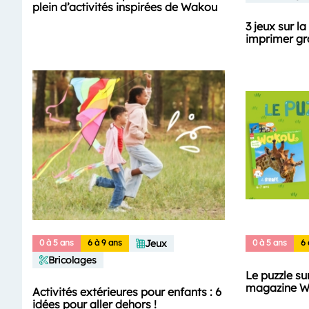
plein d’activités inspirées de Wakou
3 jeux sur l
imprimer gr
0 à 5 ans
6 à 9 ans
Jeux
0 à 5 ans
6 
Bricolages
Le puzzle su
magazine 
Activités extérieures pour enfants : 6
idées pour aller dehors !