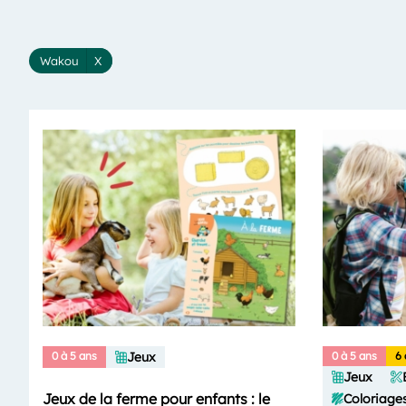
Wakou
X
0 à 5 ans
Jeux
0 à 5 ans
6 
Jeux
Jeux de la ferme pour enfants : le
Coloriage