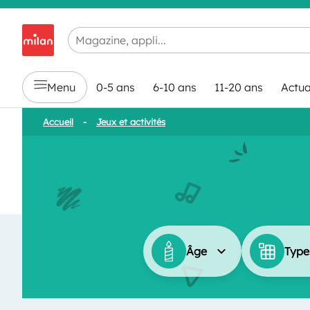
Chargement en cours...
Menu
0-5 ans
6-10 ans
11-20 ans
Actua
Accueil
-
Jeux et activités
Âge
Types