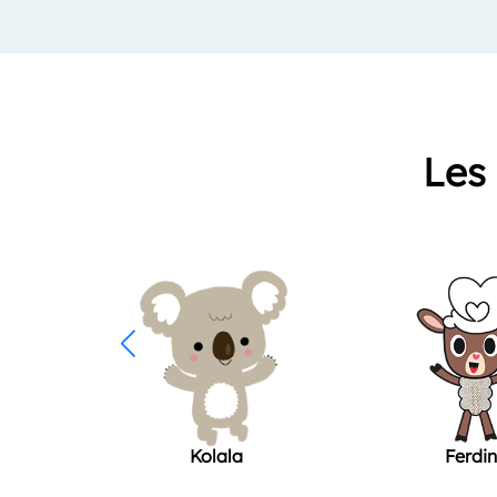
Les 
Kolala
Ferdi