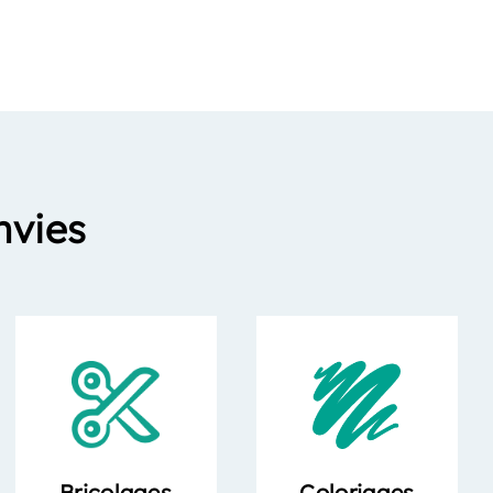
nvies
Bricolages
Coloriages