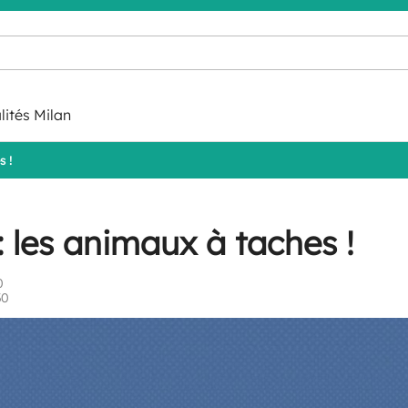
lités Milan
s !
les animaux à taches !
0
30