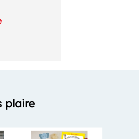
E
 plaire