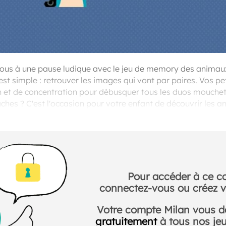
ous à une pause ludique avec le jeu de memory des animau
t simple : retrouver les images qui vont par paires. Vos pe
n et de concentration pour débusquer tous les duos mouchet
es ? C'est l'occasion pour votre enfant de découvrir les a
l'imagination des enfants, éveillant leur curiosité pour la faun
Pour accéder à ce c
connectez-vous ou créez v
Votre compte Milan vous 
gratuitement
à tous nos jeux