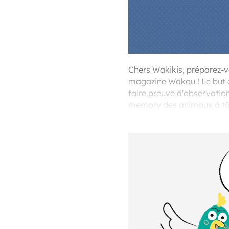
Chers Wakikis, préparez-v
magazine Wakou ! Le but es
faire preuve d'observatio
memory des animaux à tâch
cartes illustrées captivent 