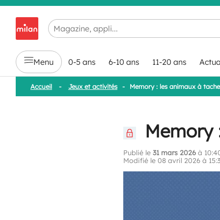
Chargement en cours...
Menu
0-5 ans
6-10 ans
11-20 ans
Actua
Accueil
-
Jeux et activités
-
Memory : les animaux à tache
Memory : 
Publié le
31 mars 2026
à 10:4
Modifié le 08 avril 2026 à 15: