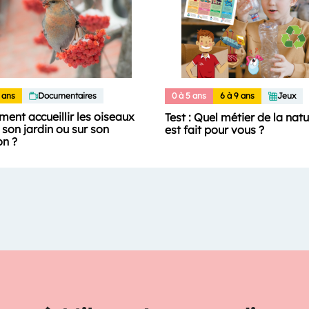
 ans
Documentaires
0 à 5 ans
6 à 9 ans
Jeux
ent accueillir les oiseaux
Test : Quel métier de la nat
son jardin ou sur son
est fait pour vous ?
on ?