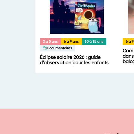
0 à 5 ans
6 à 9 ans
10 à 15 ans
6 à 9
Documentaires
Comm
dans 
Éclipse solaire 2026 : guide
balc
d’observation pour les enfants