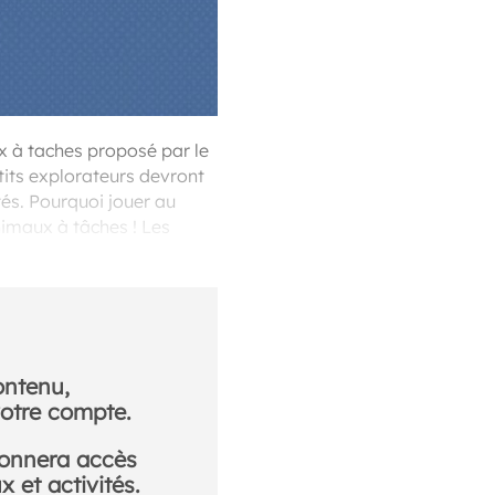
x à taches proposé par le
tits explorateurs devront
és. Pourquoi jouer au
nimaux à tâches ! Les
e et la flore.
ontenu,
otre compte.
donnera accès
 et activités.