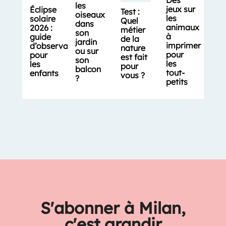
les
jeux sur
Éclipse
Test :
oiseaux
les
solaire
Quel
dans
animaux
2026 :
métier
son
à
guide
de la
jardin
imprimer
d’observation
nature
ou sur
pour
pour
est fait
son
les
les
pour
balcon
tout-
enfants
vous ?
?
petits
S'abonner à Milan,
c'est grandir