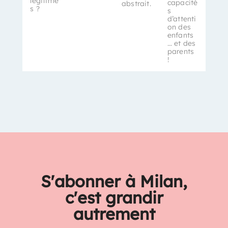
légitime
capacité
abstrait.
s ?
s
d’attenti
on des
enfants
… et des
parents
!
S'abonner à Milan,
c'est grandir
autrement