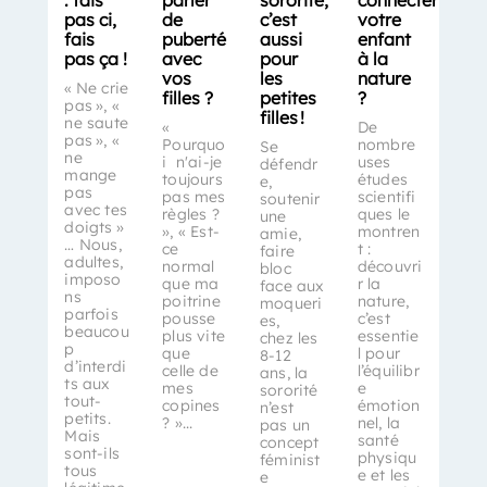
pas ci,
de
c’est
votre
fais
puberté
aussi
enfant
pas ça !
avec
pour
à la
vos
les
nature
« Ne crie
filles ?
petites
?
pas », «
filles !
ne saute
«
De
pas », «
Pourquo
nombre
Se
ne
i n'ai-je
uses
défendr
mange
toujours
études
e,
pas
pas mes
scientifi
soutenir
avec tes
règles ?
ques le
une
doigts »
», « Est-
montren
amie,
… Nous,
ce
t :
faire
adultes,
normal
découvri
bloc
imposo
que ma
r la
face aux
ns
poitrine
nature,
moqueri
parfois
pousse
c’est
es,
beaucou
plus vite
essentie
chez les
p
que
l pour
8-12
d’interdi
celle de
l’équilibr
ans, la
ts aux
mes
e
sororité
tout-
copines
émotion
n’est
petits.
? »...
nel, la
pas un
Mais
santé
concept
sont-ils
physiqu
féminist
tous
e et les
e