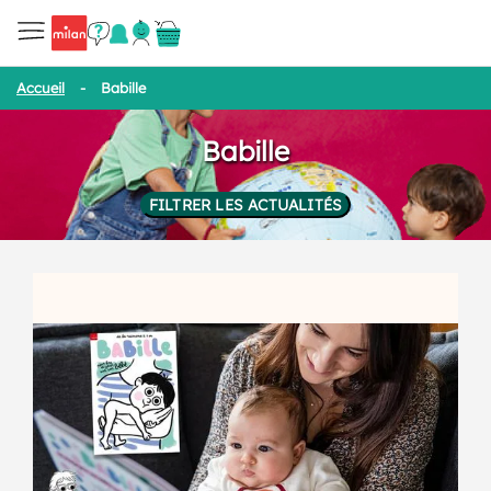
Accueil
-
Babille
Babille
FILTRER LES ACTUALITÉS