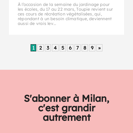
À l’occasion de la semaine du jardinage pour
les écoles, du 17 au 22 mars, Toupie revient sur
ces cours de récréation végétalisées, qui,
répondant à un besoin climatique, deviennent
aussi de vrais lev…
1
2
3
4
5
6
7
8
9
»
S'abonner à Milan,
c'est grandir
autrement