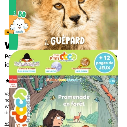
4/7 ans
Wakou
Passion animaux : l’aventure commence
ici
4.8/5
(23 avis)
Votre enfant est curieux et s'émerveille devant la
nature, les animaux... L'abonnement au magazine
Wakou est fait pour lui ! Documentaires à lire comme
des histoires, jeux, photos, Wakou raconte la vie des
animaux et les fait aimer de mille façons !
Voir la description