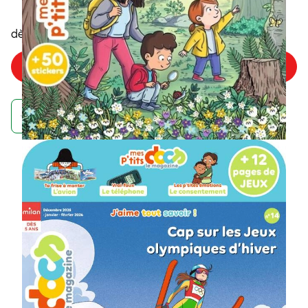
5
,35€
dès
/numéro
Choisir mon offre
Achetez maintenant et recevez votre numéro d'août
À quoi ressemble un
abonnement à un
magazine Wakou ?