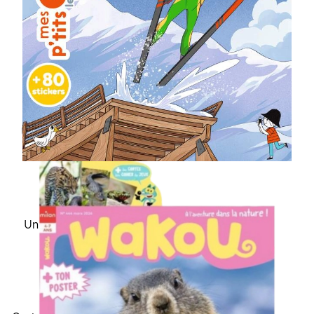
Une aventure dans la
nature
Une histoire d'animal en
photos
Un poster photo recto-
verso