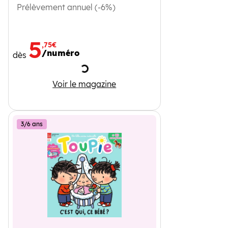
Prélèvement annuel (-6%)
5
,75€
/numéro
dès
Chargement
Toboggan
Voir le magazine
3/6 ans