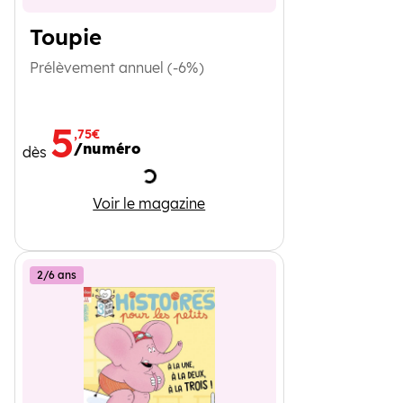
Toupie
Prélèvement annuel (-6%)
5
,75€
/numéro
dès
Chargement
Toupie
Voir le magazine
2/6 ans