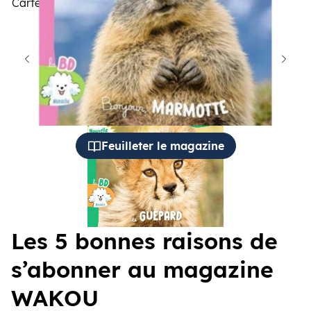
Cartes à collectionner, jeux,
BD
cédent
Suiva
Feuilleter le magazine
Les 5 bonnes raisons de
s’abonner au magazine
WAKOU