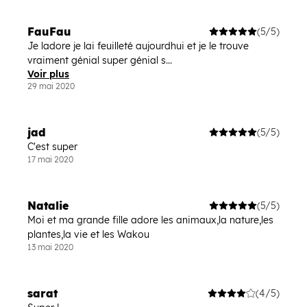
FauFau
(5/5)
Je ladore je lai feuilleté aujourdhui et je le trouve
vraiment génial super génial s...
Voir plus
29 mai 2020
jad
(5/5)
C'est super
17 mai 2020
Natalie
(5/5)
Moi et ma grande fille adore les animaux,la nature,les
plantes,la vie et les Wakou
13 mai 2020
sarat
(4/5)