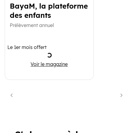
BayaM, la plateforme
des enfants
Prélèvement annuel
Le 1er mois offert
Chargement
BayaM, la plateforme des enfants
Voir le magazine
cédent
Suiva