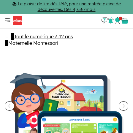
Passer au contenu principal
📚 Le plaisir de lire dès l'été, pour une rentrée pleine de
découvertes. Dès 4,75€/mois
Se con
Panie
...
Tout le numérique 3-12 ans
Maternelle Montessori
dent
Sui