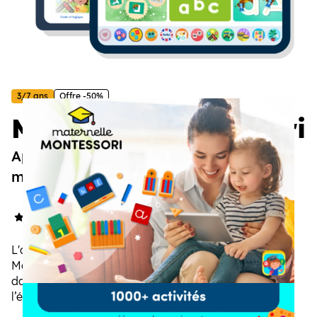
3/7 ans
Offre -50%
Maternelle Montessori
Apprendre à lire, écrire, compter et
même coder, en s'amusant !
5/5
(1 avis)
L'application éducative inspirée de la pédagogie
Montessori, qui accompagne les enfants de 3 à 7 ans
dans l’apprentissage des maths, de la lecture, de
l’écriture, des langues, de la logique et des activités
créatives. Pour progresser à son rythme, en