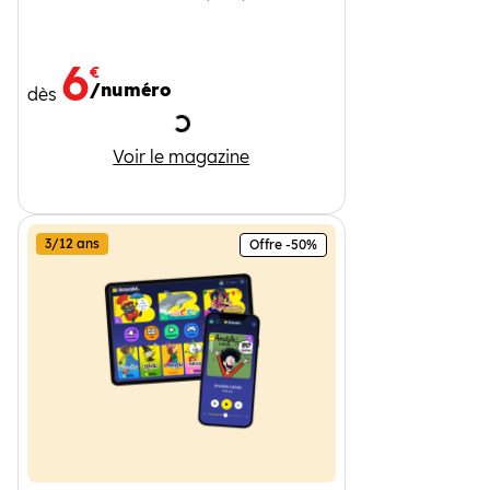
6
€
/numéro
dès
Chargement
Mes premiers J'aime lire
Voir le magazine
3/12 ans
Offre -50%