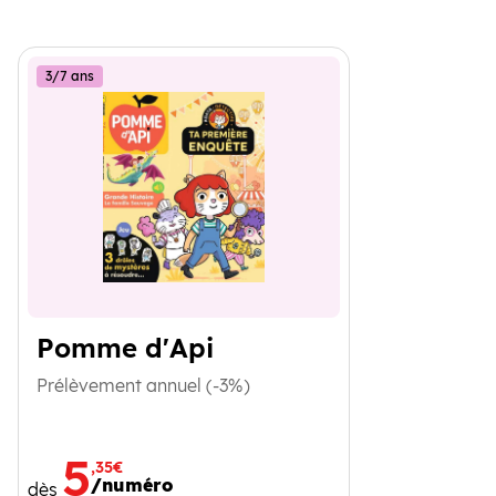
3/7 ans
Pomme d'Api
Prélèvement annuel (-3%)
5
,35€
/numéro
dès