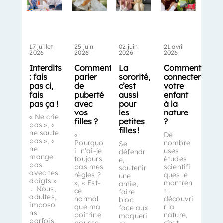
17 juillet
25 juin
02 juin
21 avril
2026
2026
2026
2026
Interdits
Comment
La
Comment
: fais
parler
sororité,
connecter
pas ci,
de
c’est
votre
fais
puberté
aussi
enfant
pas ça !
avec
pour
à la
vos
les
nature
« Ne crie
filles ?
petites
?
pas », «
filles !
ne saute
«
De
pas », «
Pourquo
nombre
Se
ne
i n'ai-je
uses
défendr
mange
toujours
études
e,
pas
pas mes
scientifi
soutenir
avec tes
règles ?
ques le
une
doigts »
», « Est-
montren
amie,
… Nous,
ce
t :
faire
adultes,
normal
découvri
bloc
imposo
que ma
r la
face aux
ns
poitrine
nature,
moqueri
parfois
pousse
c’est