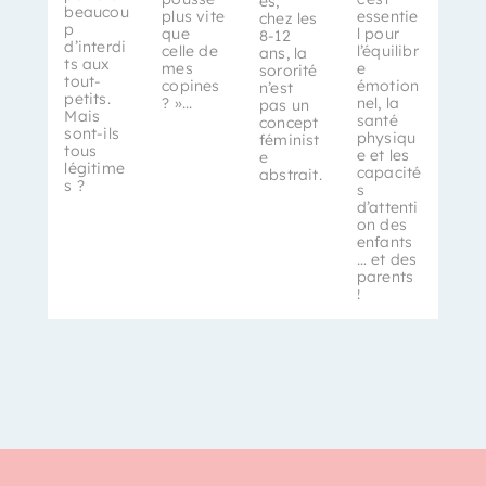
es,
beaucou
plus vite
essentie
chez les
p
que
l pour
8-12
d’interdi
celle de
l’équilibr
ans, la
ts aux
mes
e
sororité
tout-
copines
émotion
n’est
petits.
? »...
nel, la
pas un
Mais
santé
concept
sont-ils
physiqu
féminist
tous
e et les
e
légitime
capacité
abstrait.
s ?
s
d’attenti
on des
enfants
… et des
parents
!