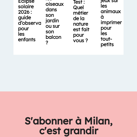
jeux sur
Éclipse
Test :
oiseaux
les
solaire
Quel
dans
animaux
2026 :
métier
son
à
guide
de la
jardin
imprimer
d’observation
nature
ou sur
pour
pour
est fait
son
les
les
pour
balcon
tout-
enfants
vous ?
?
petits
S'abonner à Milan,
c'est grandir