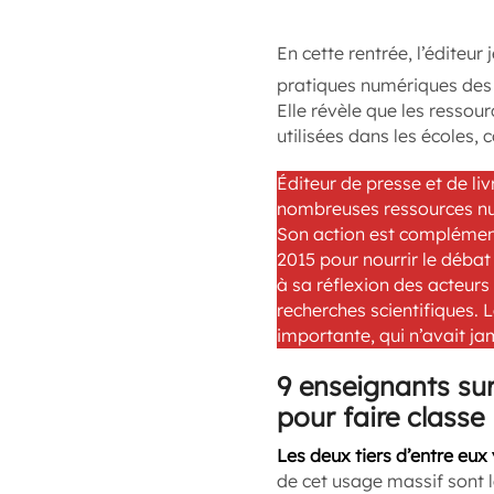
En cette rentrée, l’éditeur
pratiques numériques des
Elle révèle que les ressou
utilisées dans les écoles, c
Éditeur de presse et de li
nombreuses ressources nu
Son action est complémenta
2015 pour nourrir le débat 
à sa réflexion des acteurs
recherches scientifiques.
importante, qui n’avait ja
9 enseignants sur
pour faire classe
Les deux tiers d’entre eux
de cet usage massif sont la