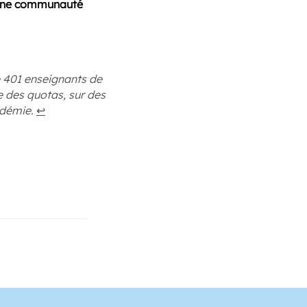
à une communauté
de 401 enseignants de
e des quotas, sur des
adémie.
↩︎