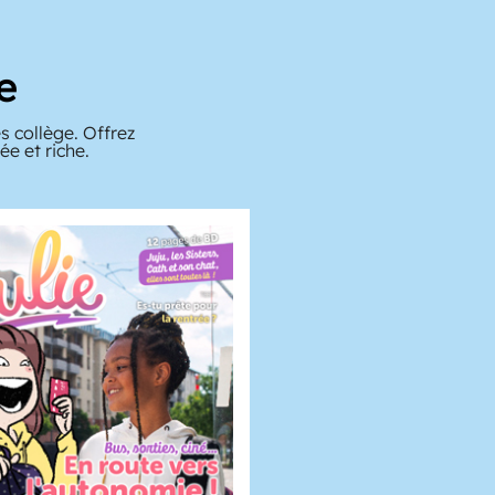
e
s collège. Offrez
e et riche.