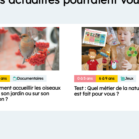
 ans
Documentaires
0 à 5 ans
6 à 9 ans
Jeux
ent accueillir les oiseaux
Test : Quel métier de la nat
son jardin ou sur son
est fait pour vous ?
on ?