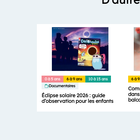
0 à 5 ans
6 à 9 ans
10 à 15 ans
6 à 9
Documentaires
Comm
dans 
Éclipse solaire 2026 : guide
balc
d’observation pour les enfants