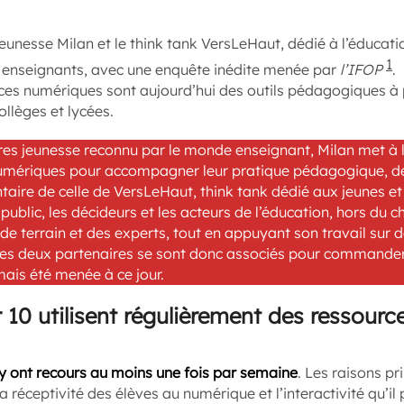
 jeunesse Milan et le think tank VersLeHaut, dédié à l’éducatio
1
 enseignants, avec une enquête inédite menée par
l’IFOP
.
rces numériques sont aujourd’hui des outils pédagogiques à 
ollèges et lycées.
vres jeunesse reconnu par le monde enseignant, Milan met à l
mériques pour accompagner leur pratique pédagogique, de 
ire de celle de VersLeHaut, think tank dédié aux jeunes et 
public, les décideurs et les acteurs de l’éducation, hors du 
 de terrain et des experts, tout en appuyant son travail sur 
 Les deux partenaires se sont donc associés pour commande
mais été menée à ce jour.
 10 utilisent régulièrement des ressour
 y ont recours au moins une fois par semaine
. Les raisons pr
 réceptivité des élèves au numérique et l’interactivité qu’il