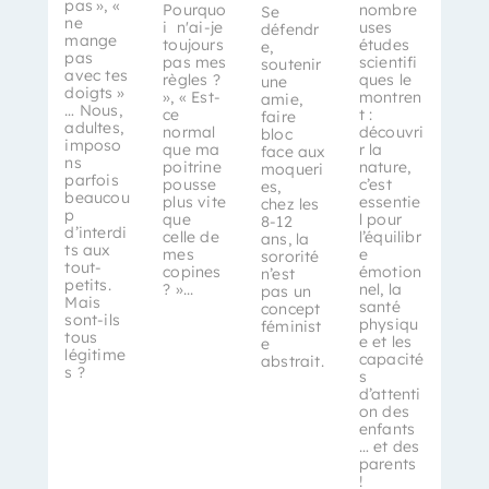
pas », «
Pourquo
nombre
Se
ne
i n'ai-je
uses
défendr
mange
toujours
études
e,
pas
pas mes
scientifi
soutenir
avec tes
règles ?
ques le
une
doigts »
», « Est-
montren
amie,
… Nous,
ce
t :
faire
adultes,
normal
découvri
bloc
imposo
que ma
r la
face aux
ns
poitrine
nature,
moqueri
parfois
pousse
c’est
es,
beaucou
plus vite
essentie
chez les
p
que
l pour
8-12
d’interdi
celle de
l’équilibr
ans, la
ts aux
mes
e
sororité
tout-
copines
émotion
n’est
petits.
? »...
nel, la
pas un
Mais
santé
concept
sont-ils
physiqu
féminist
tous
e et les
e
légitime
capacité
abstrait.
s ?
s
d’attenti
on des
enfants
… et des
parents
!