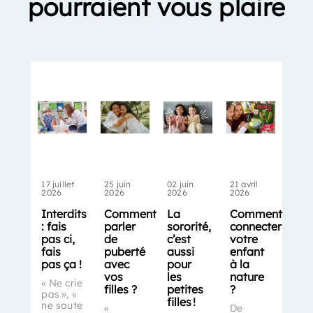
pourraient vous plaire
17 juillet
25 juin
02 juin
21 avril
2026
2026
2026
2026
Interdits
Comment
La
Comment
: fais
parler
sororité,
connecter
pas ci,
de
c’est
votre
fais
puberté
aussi
enfant
pas ça !
avec
pour
à la
vos
les
nature
« Ne crie
filles ?
petites
?
pas », «
filles !
ne saute
«
De