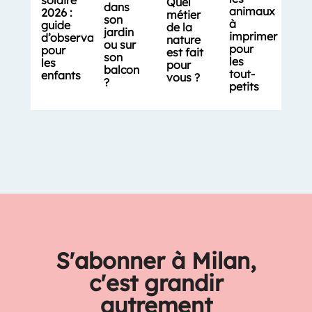
Quel
dans
animaux
2026 :
métier
son
à
guide
de la
jardin
imprimer
d’observation
nature
ou sur
pour
pour
est fait
son
les
les
pour
balcon
tout-
enfants
vous ?
?
petits
S'abonner à Milan,
c'est grandir
autrement