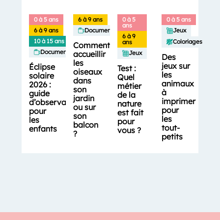
0 à 5 ans
6 à 9 ans
0 à 5
0 à 5 ans
ans
6 à 9 ans
Documentaires
Jeux
6 à 9
10 à 15 ans
Coloriages
ans
Comment
Documentaires
accueillir
Jeux
Des
les
jeux sur
Éclipse
Test :
oiseaux
les
solaire
Quel
dans
animaux
2026 :
métier
son
à
guide
de la
jardin
imprimer
d’observation
nature
ou sur
pour
pour
est fait
son
les
les
pour
balcon
tout-
enfants
vous ?
?
petits