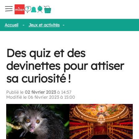
Accueil
-
Jeux et activités
-
Des quiz et des devinettes pour attiser
Des quiz et des
devinettes pour attiser
sa curiosité !
Publié le
02 février 2023
à 14:57
Modifié le 06 février 2023 à 15:00