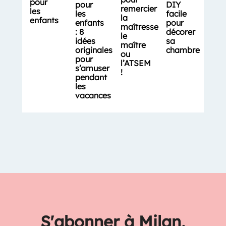
pour
DIY
pour
remercier
les
facile
les
la
enfants
pour
enfants
maîtresse,
décorer
: 8
le
sa
idées
maître
chambre
originales
ou
pour
l’ATSEM
s’amuser
!
pendant
les
vacances
S'abonner à Milan,