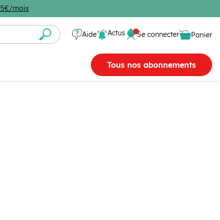
4,75€/mois
Se connecter
Actus
Aide
Se connecter
Panier
Panier vide
Tous nos abonnements