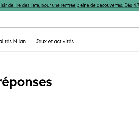
isir de lire dès l'été, pour une rentrée pleine de découvertes. Dès 
alités Milan
Jeux et activités
 réponses