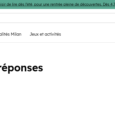
isir de lire dès l'été, pour une rentrée pleine de découvertes. Dès 
alités Milan
Jeux et activités
 réponses