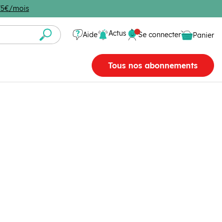
4,75€/mois
Se connecter
Actus
Aide
Se connecter
Panier
Panier vide
Tous nos abonnements