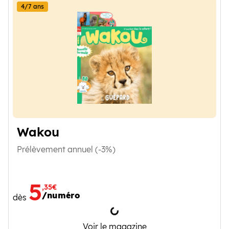
4/7 ans
Wakou
Prélèvement annuel (-3%)
5
,35€
/numéro
dès
Chargement
Wakou
Voir le magazine