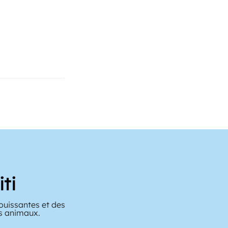
ti
ouissantes et des
es animaux.