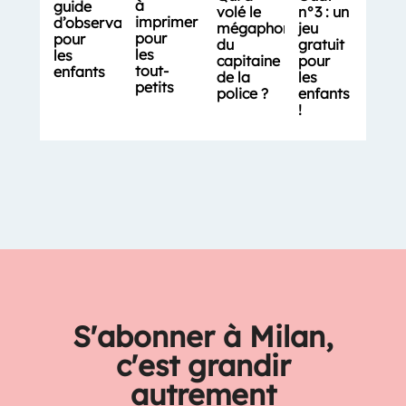
à
guide
volé le
n°3 : un
imprimer
d’observation
mégaphone
jeu
pour
pour
du
gratuit
les
les
capitaine
pour
tout-
enfants
de la
les
petits
police ?
enfants
!
S'abonner à Milan,
c'est grandir
autrement