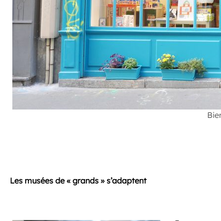
Bie
.
Les musées de « grands » s’adaptent
.