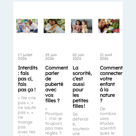
17 juillet
25 juin
02 juin
21 avril
2026
2026
2026
2026
Interdits
Comment
La
Comment
: fais
parler
sororité,
connecter
pas ci,
de
c’est
votre
fais
puberté
aussi
enfant
pas ça !
avec
pour
à la
vos
les
nature
« Ne crie
filles ?
petites
?
pas », «
filles !
ne saute
«
De
pas », «
Pourquo
nombre
Se
ne
i n'ai-je
uses
défendr
mange
toujours
études
e,
pas
pas mes
scientifi
soutenir
avec tes
règles ?
ques le
une