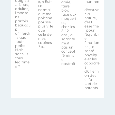
doigts »
», « Est-
montren
amie,
… Nous,
ce
t :
faire
adultes,
normal
découvri
bloc
imposo
que ma
r la
face aux
ns
poitrine
nature,
moqueri
parfois
pousse
c’est
es,
beaucou
plus vite
essentie
chez les
p
que
l pour
8-12
d’interdi
celle de
l’équilibr
ans, la
ts aux
mes
e
sororité
tout-
copines
émotion
n’est
petits.
? »...
nel, la
pas un
Mais
santé
concept
sont-ils
physiqu
féminist
tous
e et les
e
légitime
capacité
abstrait.
s ?
s
d’attenti
on des
enfants
… et des
parents
!