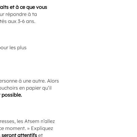
aits et à ce que vous
our répondre à ta
és aux 3-6 ans.
our les plus
ersonne à une autre. Alors
uchoirs en papier qu’il
t
possible.
tresses, les Atsem n’allez
n ce moment. » Expliquez
seront attentifs
et