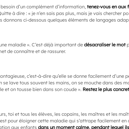
 a besoin d’un complément d’information,
tenez-vous en aux f
uitte à dire : « je n’en sais pas plus, mais je vais chercher p
us donnons ci-dessous quelques éléments de langages adapt
 une maladie ». C’est déjà important de
désacraliser le mot
p
t de connaître et de rassurer.
ontagieuse, c’est-à-dire qu’elle se donne facilement d’une p
on se lave tous souvent les mains, on se mouche dans des mo
lle et on tousse bien dans son coude ».
Restez le plus concre
s, toi et tous les élèves, les copains, les maîtres et les maî
C’est pour éloigner cette maladie qui s’attrape facilement e
ation aux enfants
dans un moment calme, pendant lequel ils 