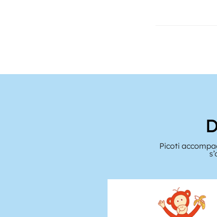
D
Picoti accompag
s’