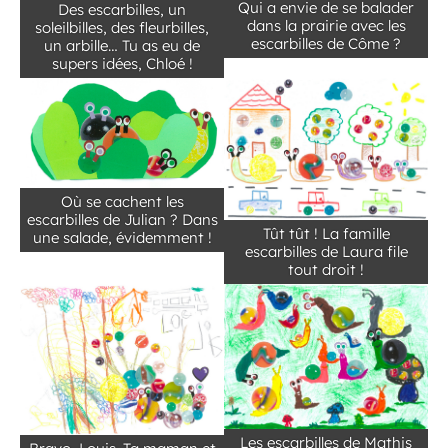
Qui a envie de se balader
Des escarbilles, un
dans la prairie avec les
soleilbilles, des fleurbilles,
escarbilles de Côme ?
un arbille… Tu as eu de
supers idées, Chloé !
Où se cachent les
escarbilles de Julian ? Dans
Tût tût ! La famille
une salade, évidemment !
escarbilles de Laura file
tout droit !
Les escarbilles de Mathis