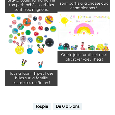
Bravo, Louis. Ta maman et
sont partis à la chasse aux
ton petit bébé escarbilles
champignons !
sont trop mignons.
Quelle jolie famille et quel
joli arc-en-ciel, Théa !
Tous à l’abri ! Il pleut des
billes sur la famille
escarbilles de Romy !
Toupie
De 0 à 5 ans