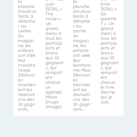
la
la
(juin
(mai
planche
planche
2026), «
2026), «
d’autoco
d’autoco
The
Ça
llants à
llants à
voice ».
gazette
détache
détache
Un
? ». Un
r au
r au
grand
grand
centre
centre
merci à
merci à
du
du
tous les
tous les
magazi
magazi
particip
particip
ne, les
ne, les
ants et
ants et
enfants
enfants
bravo
bravo
ont créé
ont créé
aux 10
aux 10
leur
leur
gagnant
gagnant
monstre
bonhom
s, qui
s, qui
rouge.
me-fleur.
remport
remport
Découvr
Découvr
ent
ent
ez
ez
chacun
chacun
mainten
mainten
un
le livre
ant les
ant les
agenda
Devine
réalisati
réalisati
Mobs
qui je
ons des
ons des
(Hugo
suis.
10 gagn
10 gagn
Image).
ants…
ants…