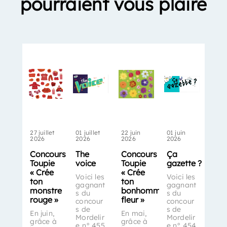
pourraient vous plaire
27 juillet
01 juillet
22 juin
01 juin
2026
2026
2026
2026
Concours
The
Concours
Ça
Toupie
voice
Toupie
gazette ?
« Crée
« Crée
Voici les
Voici les
ton
ton
gagnant
gagnant
monstre
bonhomme-
s du
s du
rouge »
fleur »
concour
concour
s de
s de
En juin,
En mai,
Mordelir
Mordelir
grâce à
grâce à
e n° 455
e n° 454