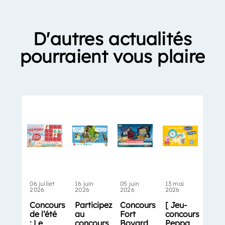
D'autres actualités
pourraient vous plaire
06 juillet
16 juin
05 juin
13 mai
2026
2026
2026
2026
Concours
Participez
Concours
[ Jeu-
de l’été
au
Fort
concours
: Le
concours
Boyard
Peppa