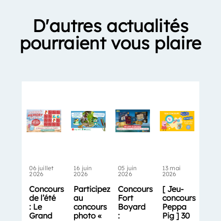
D'autres actualités
pourraient vous plaire
06 juillet
16 juin
05 juin
13 mai
2026
2026
2026
2026
Concours
Participez
Concours
[ Jeu-
de l’été
au
Fort
concours
: Le
concours
Boyard
Peppa
Grand
photo «
:
Pig ] 30