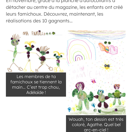
En novembre, grâce à la planche d’autocollants à
détacher au centre du magazine, les enfants ont créé
leurs famichoux. Découvrez, maintenant, les
réalisations des 10 gagnants…
Les membres de ta
famichoux se tiennent la
main… C’est trop chou,
Adélaïde !
Wouah, ton dessin est très
coloré, Agathe. Quel bel
arc-en-ciel !