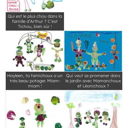
Qui est le plus chou dans la
famille d’Arthur ? C’est
Tichou, bien sûr !
Hayleen, ta famichoux a un
Qui veut se promener dans
très beau potager. Miam-
le jardin avec Mamanchoux
miam !
et Léonichoux ?