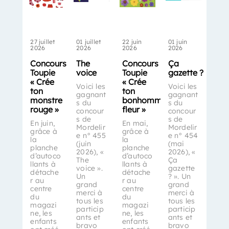
27 juillet
01 juillet
22 juin
01 juin
2026
2026
2026
2026
Concours
The
Concours
Ça
Toupie
voice
Toupie
gazette ?
« Crée
« Crée
Voici les
Voici les
ton
ton
gagnant
gagnant
monstre
bonhomme-
s du
s du
rouge »
fleur »
concour
concour
s de
s de
En juin,
En mai,
Mordelir
Mordelir
grâce à
grâce à
e n° 455
e n° 454
la
la
(juin
(mai
planche
planche
2026), «
2026), «
d’autoco
d’autoco
The
Ça
llants à
llants à
voice ».
gazette
détache
détache
Un
? ». Un
r au
r au
grand
grand
centre
centre
merci à
merci à
du
du
tous les
tous les
magazi
magazi
particip
particip
ne, les
ne, les
ants et
ants et
enfants
enfants
bravo
bravo