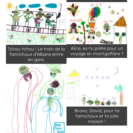
Alice, es-tu prête pour un
Tchou-tchou ! Le train de la
voyage en montgolfière ?
famichoux d’Albane entre
en gare.
Bravo, David, pour ta
famichoux et ta jolie
maison !