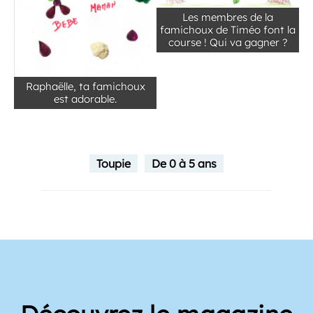
Les membres de la
famichoux de Timéo font la
course ! Qui va gagner ?
Raphaëlle, ta famichoux
est adorable.
Toupie
De 0 à 5 ans