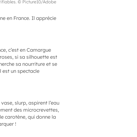
tifiables. © Picture10/Adobe
ne en France. Il apprécie
nce, c’est en Camargue
oses, si sa silhouette est
cherche sa nourriture et se
l est un spectacle
a vase, slurp, aspirent l’eau
llement des microcrevettes,
le carotène, qui donne la
arquer !