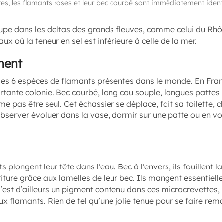
tes, les flamants roses et leur bec courbé sont immédiatement iden
oupe dans les deltas des grands fleuves, comme celui du Rhô
x où la teneur en sel est inférieure à celle de la mer.
nent
 des 6 espèces de flamants présentes dans le monde. En Fra
rtante colonie. Bec courbé, long cou souple, longues pattes r
aime pas être seul. Cet échassier se déplace, fait sa toilette, 
bserver évoluer dans la vase, dormir sur une patte ou en vo
ts plongent leur tête dans l’eau.
Bec
à l’envers, ils fouillent l
rriture grâce aux lamelles de leur bec. Ils mangent essentie
C’est d’ailleurs un pigment contenu dans ces microcrevettes, 
x flamants. Rien de tel qu’une jolie tenue pour se faire rem