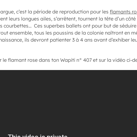
rgue, c’est la période de reproduction pour les
flamants ro
tent leurs longues ailes, s’arrêtent, tournent la tête d’un côté 
s courbettes… Ces superbes ballets ont pour but de séduire l
out ensemble, tous les poussins de la colonie naîtront en
 naissance, ils devront patienter 3 à 4 ans avant d’exhiber 
r le flamant rose dans ton Wapiti n° 407 et sur la vidéo ci-d