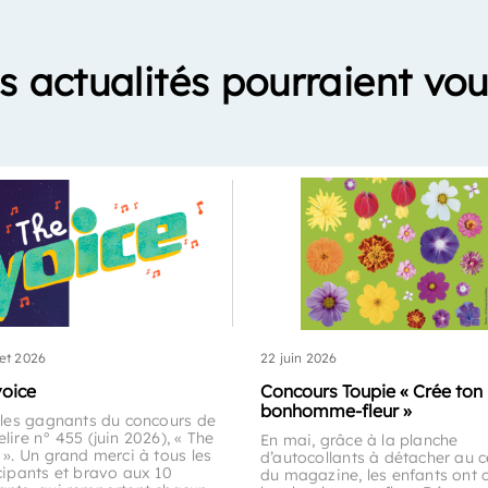
s actualités pourraient vou
let 2026
22 juin 2026
voice
Concours Toupie « Crée ton
bonhomme-fleur »
 les gagnants du concours de
lire n° 455 (juin 2026), « The
En mai, grâce à la planche
 ». Un grand merci à tous les
d’autocollants à détacher au c
cipants et bravo aux 10
du magazine, les enfants ont 