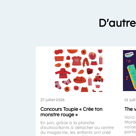
D'autre
27 juillet 2026
01 juil
Concours Toupie « Crée ton
The 
monstre rouge »
Voici
Morde
En juin, grâce à la planche
voice
d’autocollants à détacher au centre
parti
du magazine, les enfants ont créé