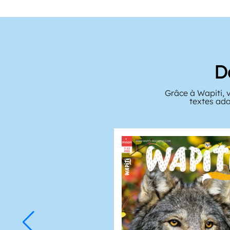
D
Grâce à Wapiti, 
textes ada