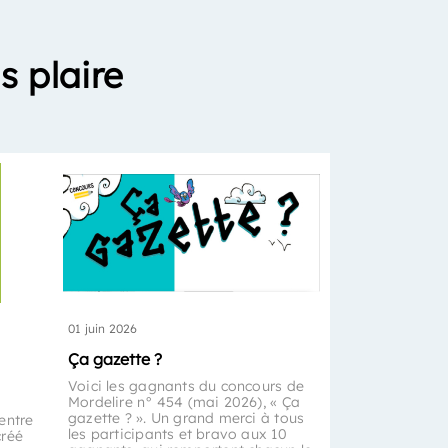
s plaire
01 juin 2026
Ça gazette ?
Voici les gagnants du concours de
Mordelire n° 454 (mai 2026), « Ça
gazette ? ». Un grand merci à tous
entre
les participants et bravo aux 10
créé