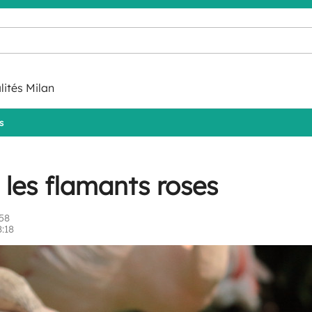
lités Milan
s
les flamants roses
58
8:18