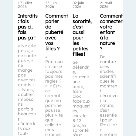
17 juillet
25 juin
02 juin
21 avril
2026
2026
2026
2026
Interdits
Comment
La
Comment
: fais
parler
sororité,
connecter
pas ci,
de
c’est
votre
fais
puberté
aussi
enfant
pas ça !
avec
pour
à la
vos
les
nature
« Ne crie
filles ?
petites
?
pas », «
filles !
ne saute
«
De
pas », «
Pourquo
nombre
Se
ne
i n'ai-je
uses
défendr
mange
toujours
études
e,
pas
pas mes
scientifi
soutenir
avec tes
règles ?
ques le
une
doigts »
», « Est-
montren
amie,
… Nous,
ce
t :
faire
adultes,
normal
découvri
bloc
imposo
que ma
r la
face aux
ns
poitrine
nature,
moqueri
parfois
pousse
c’est
es,
beaucou
plus vite
essentie
chez les
p
que
l pour
8-12
d’interdi
celle de
l’équilibr
ans, la
ts aux
mes
e
sororité
tout-
copines
émotion
n’est