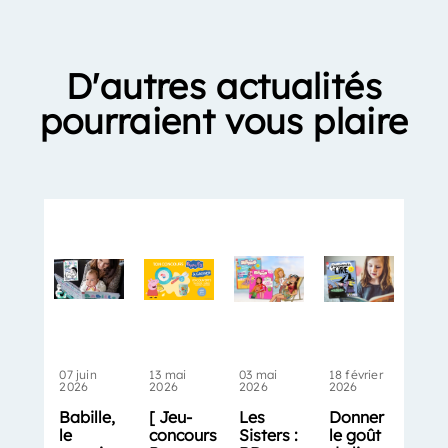
D'autres actualités
pourraient vous plaire
07 juin
13 mai
03 mai
18 février
2026
2026
2026
2026
Babille,
[ Jeu-
Les
Donner
le
concours
Sisters :
le goût