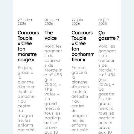
27 juillet
01 juillet
22 juin
01 juin
2026
2026
2026
2026
Concours
The
Concours
Ça
Toupie
voice
Toupie
gazette ?
« Crée
« Crée
Voici les
Voici les
ton
ton
gagnant
gagnant
monstre
bonhomme-
s du
s du
rouge »
fleur »
concour
concour
s de
s de
En juin,
En mai,
Mordelir
Mordelir
grâce à
grâce à
e n° 455
e n° 454
la
la
(juin
(mai
planche
planche
2026), «
2026), «
d’autoco
d’autoco
The
Ça
llants à
llants à
voice ».
gazette
détache
détache
Un
? ». Un
r au
r au
grand
grand
centre
centre
merci à
merci à
du
du
tous les
tous les
magazi
magazi
particip
particip
ne, les
ne, les
ants et
ants et
enfants
enfants
bravo
bravo
ont créé
ont créé
aux 10
aux 10