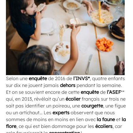
Selon une
enquête
de 2016 de
l’INVS*
, quatre enfants
sur dix ne jouent jamais
dehors
pendant la semaine.
Et on se souvient encore de cette
enquête
de
l’ASEF
**
qui, en 2013, révélait qu’un
écolier
français sur trois ne
sait pas identifier un poireau, une
courgette
, une figue
ou un artichaut… Les
experts
observent que nous
sommes de moins en moins en lien avec
la faune
et
la
flore
, ce qui est bien dommage pour les
écoliers
, car
cela favoriserait la
concentration
!