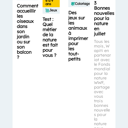
6 à 9
3
Coloriages
ans
Comment
Bonnes
accueillir
Jeux
Des
nouvelles
les
jeux sur
pour la
Test :
oiseaux
les
nature
Quel
dans
animaux
en
métier
son
à
juillet
de la
jardin
imprimer
nature
ou sur
Tous les
pour
est fait
mois, W
son
les
pour
apiti en
balcon
tout-
vous ?
partenar
?
petits
iat avec
le Fonds
mondial
pour la
nature
WWF,
partage
avec
vous
trois
bonnes
nouvelle
s pour
la
nature