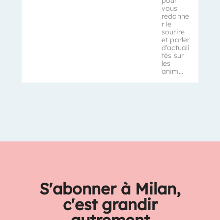
pour
vous
redonne
r le
sourire
et parler
d’actuali
tés sur
les
anim…
S'abonner à Milan,
c'est grandir
autrement