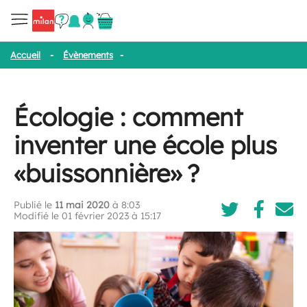
Accueil
-
Évènements
-
Écologie : comment inventer une école plu
Écologie : comment
inventer une école plus
«buissonnière» ?
Publié le
11 mai 2020
à 8:03
Modifié le 01 février 2023 à 15:17