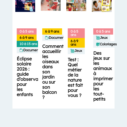
0 à 5 ans
6 à 9 ans
0 à 5
0 à 5 ans
ans
6 à 9 ans
Documentaires
Jeux
6 à 9
10 à 15 ans
Coloriages
ans
Comment
Documentaires
accueillir
Jeux
Des
les
jeux sur
Éclipse
Test :
oiseaux
les
solaire
Quel
dans
animaux
2026 :
métier
son
à
guide
de la
jardin
imprimer
d’observation
nature
ou sur
pour
pour
est fait
son
les
les
pour
balcon
tout-
enfants
vous ?
?
petits