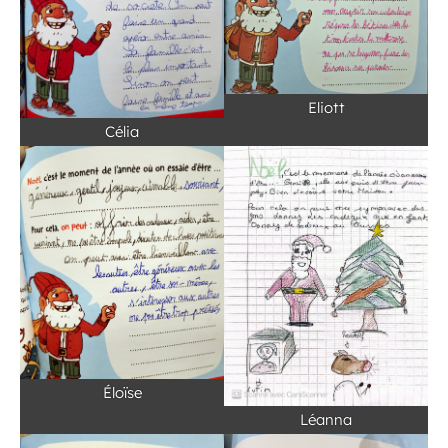
Eliott
Célia
Éloïse
Léanna