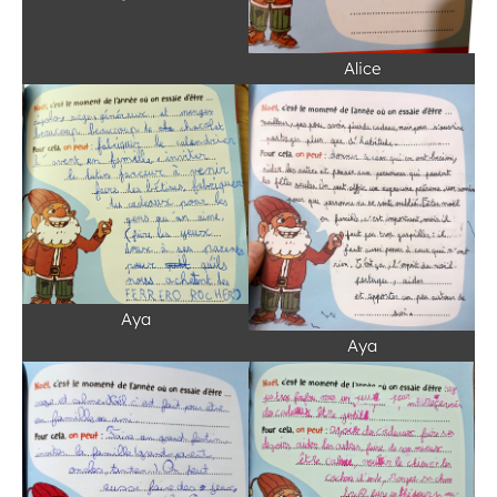
Alice
Aya
Aya