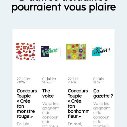
pourraient vous plaire
27 juillet
01 juillet
22 juin
01 juin
2026
2026
2026
2026
Concours
The
Concours
Ça
Toupie
voice
Toupie
gazette ?
« Crée
« Crée
Voici les
Voici les
ton
ton
gagnant
gagnant
monstre
bonhomme-
s du
s du
rouge »
fleur »
concour
concour
s de
s de
En juin,
En mai,
Mordelir
Mordelir