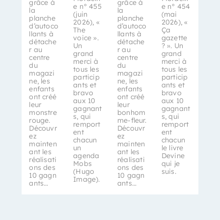
grâce à
grâce à
e n° 455
e n° 454
la
la
(juin
(mai
planche
planche
2026), «
2026), «
d’autoco
d’autoco
The
Ça
llants à
llants à
voice ».
gazette
détache
détache
Un
? ». Un
r au
r au
grand
grand
centre
centre
merci à
merci à
du
du
tous les
tous les
magazi
magazi
particip
particip
ne, les
ne, les
ants et
ants et
enfants
enfants
bravo
bravo
ont créé
ont créé
aux 10
aux 10
leur
leur
gagnant
gagnant
monstre
bonhom
s, qui
s, qui
rouge.
me-fleur.
remport
remport
Découvr
Découvr
ent
ent
ez
ez
chacun
chacun
mainten
mainten
un
le livre
ant les
ant les
agenda
Devine
réalisati
réalisati
Mobs
qui je
ons des
ons des
(Hugo
suis.
10 gagn
10 gagn
Image).
ants…
ants…