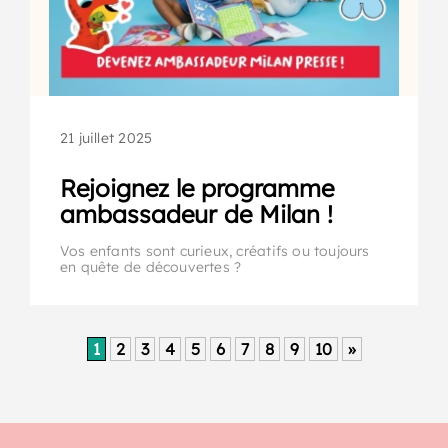
21 juillet 2025
Rejoignez le programme
ambassadeur de Milan !
Vos enfants sont curieux, créatifs ou toujours
en quête de découvertes ?
1
2
3
4
5
6
7
8
9
10
»