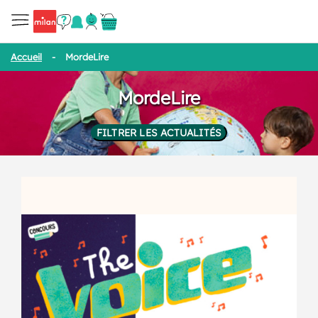
Accueil
-
MordeLire
MordeLire
FILTRER LES ACTUALITÉS