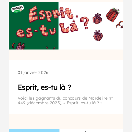
01 janvier 2026
Esprit, es-tu là ?
Voici les gagnants du concours de Mordelire n°
449 (décembre 2025), « Esprit, es-tu là ? ».