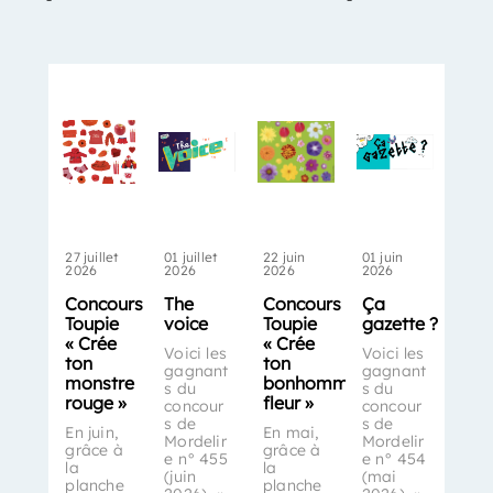
27 juillet
01 juillet
22 juin
01 juin
2026
2026
2026
2026
Concours
The
Concours
Ça
Toupie
voice
Toupie
gazette ?
« Crée
« Crée
Voici les
Voici les
ton
ton
gagnant
gagnant
monstre
bonhomme-
s du
s du
rouge »
fleur »
concour
concour
s de
s de
En juin,
En mai,
Mordelir
Mordelir
grâce à
grâce à
e n° 455
e n° 454
la
la
(juin
(mai
planche
planche