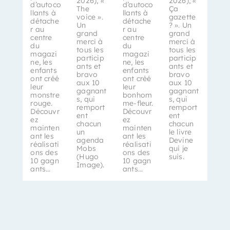
2026), «
2026), «
d’autoco
d’autoco
The
Ça
llants à
llants à
voice ».
gazette
détache
détache
Un
? ». Un
r au
r au
grand
grand
centre
centre
merci à
merci à
du
du
tous les
tous les
magazi
magazi
particip
particip
ne, les
ne, les
ants et
ants et
enfants
enfants
bravo
bravo
ont créé
ont créé
aux 10
aux 10
leur
leur
gagnant
gagnant
monstre
bonhom
s, qui
s, qui
rouge.
me-fleur.
remport
remport
Découvr
Découvr
ent
ent
ez
ez
chacun
chacun
mainten
mainten
un
le livre
ant les
ant les
agenda
Devine
réalisati
réalisati
Mobs
qui je
ons des
ons des
(Hugo
suis.
10 gagn
10 gagn
Image).
ants…
ants…