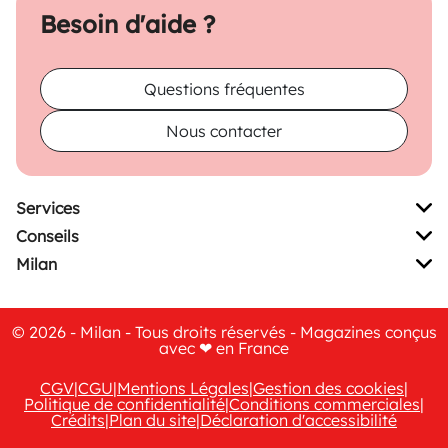
Besoin d'aide ?
Questions fréquentes
Nous contacter
Services
Conseils
Milan
© 2026 - Milan - Tous droits réservés - Magazines conçus
avec ❤ en France
CGV
|
CGU
|
Mentions Légales
|
Gestion des cookies
|
Politique de confidentialité
|
Conditions commerciales
|
Crédits
|
Plan du site
|
Déclaration d'accessibilité