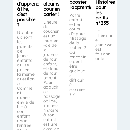
booster
Histoires
d’apprendre
albums
l’apprentissage
pour
à lire,
pour en
les
c’est
parler !
Votre
petits
possible
enfant
L'heure
n°255
?
est en
du
cours
La
coucher
Nombre
d'appre
littératur
est un
ux sont
ntissage
e
moment
les
de la
jeunesse
-clé de
parents
lecture ?
est
la
de
Ou il
foisonn
journée
jeunes
rencontr
ante !
de tout
enfants
e peut-
enfant,
qui se
être
et donc
posent
quelque
de tout
la même
s
parent.
question
difficult
Pour
:«
és
adoucir
Comme
scolaire
ce
nt
s ?
passage
donner
obligé,
envie de
lire une
lire à
histoire
son
à son
enfant
enfant
avant
est une
l’entrée
excellen
au CP ?