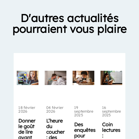
D'autres actualités
pourraient vous plaire
18 février
04 février
19
16
2026
2026
septembre
septembre
2025
2025
Donner
L’heure
Des
Coin
le goût
du
enquêtes
lectures
de lire
coucher
pour
:
avant
: des