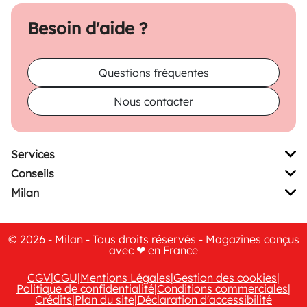
Besoin d'aide ?
Questions fréquentes
Nous contacter
Services
Conseils
Milan
© 2026 - Milan - Tous droits réservés - Magazines conçus
avec ❤ en France
CGV
|
CGU
|
Mentions Légales
|
Gestion des cookies
|
Politique de confidentialité
|
Conditions commerciales
|
Crédits
|
Plan du site
|
Déclaration d'accessibilité