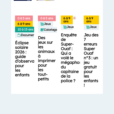
0 à 5 ans
0 à 5 ans
6 à 9
6 à 9
ans
ans
6 à 9 ans
Jeux
Jeux
Jeux
10 à 15 ans
Coloriages
Enquête
Jeu des
Documentaires
Des
de
7
jeux sur
Éclipse
Super-
erreurs
les
solaire
Ouaf :
Super
animaux
2026 :
Qui a
Ouaf
à
guide
volé le
n°3 : un
imprimer
d’observation
mégaphone
jeu
pour
pour
du
gratuit
les
les
capitaine
pour
tout-
enfants
de la
les
petits
police ?
enfants
!