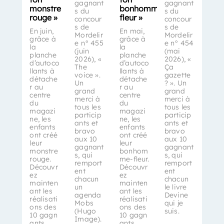
gagnant
gagnant
monstre
bonhomme-
s du
s du
rouge »
fleur »
concour
concour
s de
s de
En juin,
En mai,
Mordelir
Mordelir
grâce à
grâce à
e n° 455
e n° 454
la
la
(juin
(mai
planche
planche
2026), «
2026), «
d’autoco
d’autoco
The
Ça
llants à
llants à
voice ».
gazette
détache
détache
Un
? ». Un
r au
r au
grand
grand
centre
centre
merci à
merci à
du
du
tous les
tous les
magazi
magazi
particip
particip
ne, les
ne, les
ants et
ants et
enfants
enfants
bravo
bravo
ont créé
ont créé
aux 10
aux 10
leur
leur
gagnant
gagnant
monstre
bonhom
s, qui
s, qui
rouge.
me-fleur.
remport
remport
Découvr
Découvr
ent
ent
ez
ez
chacun
chacun
mainten
mainten
un
le livre
ant les
ant les
agenda
Devine
réalisati
réalisati
Mobs
qui je
ons des
ons des
(Hugo
suis.
10 gagn
10 gagn
Image).
ants…
ants…