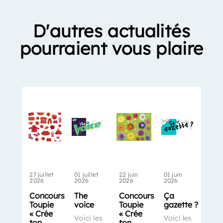
D'autres actualités
pourraient vous plaire
27 juillet
01 juillet
22 juin
01 juin
2026
2026
2026
2026
Concours
The
Concours
Ça
Toupie
voice
Toupie
gazette ?
« Crée
« Crée
Voici les
Voici les
ton
ton