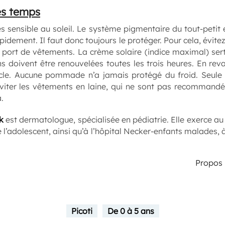
es temps
s sensible au soleil. Le système pigmentaire du tout-petit e
pidement. Il faut donc toujours le protéger. Pour cela, évitez
 le port de vêtements. La crème solaire (indice maximal) ser
s doivent être renouvelées toutes les trois heures. En revanch
le. Aucune pommade n’a jamais protégé du froid. Seule 
 éviter les vêtements en laine, qui ne sont pas recommand
.
k
est dermatologue, spécialisée en pédiatrie. Elle exerce a
e l’adolescent, ainsi qu’à l’hôpital Necker-enfants malades, à
Propos r
Picoti
De 0 à 5 ans