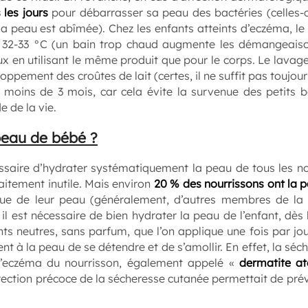
 les jours
pour débarrasser sa peau des bactéries (celles-c
la peau est abîmée). Chez les enfants atteints d’eczéma, le 
 32-33 °C (un bain trop chaud augmente les démangeaison
ux en utilisant le même produit que pour le corps. Le lavage
loppement des croûtes de lait (certes, il ne suffit pas toujour
moins de 3 mois, car cela évite la survenue des petits bo
e de la vie.
 peau de bébé ?
cessaire d’hydrater systématiquement la peau de tous les no
aitement inutile. Mais environ
20 % des nourrissons ont la 
ique de leur peau (généralement, d’autres membres de la 
 il est nécessaire de bien hydrater la peau de l’enfant, dès
ents neutres, sans parfum, que l’on applique une fois par jo
t à la peau de se détendre et de s’amollir. En effet, la séc
’eczéma du nourrisson, également appelé «
dermatite a
ection précoce de la sécheresse cutanée permettait de préve