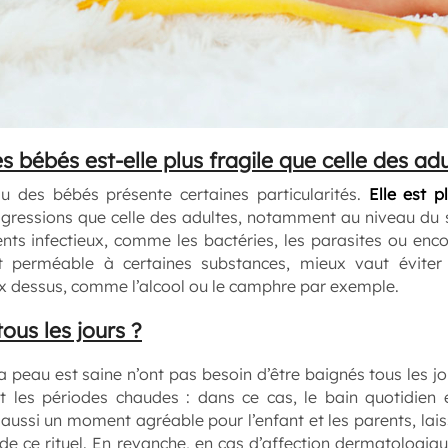
 bébés est-elle plus fragile que celle des adu
 des bébés présente certaines particularités.
Elle est p
gressions que celle des adultes, notamment au niveau du s
nts infectieux, comme les bactéries, les parasites ou enco
t perméable à certaines substances, mieux vaut éviter 
x dessus, comme l’alcool ou le camphre par exemple.
ous les jours ?
la peau est saine n’ont pas besoin d’être baignés tous les j
nt les périodes chaudes : dans ce cas, le bain quotidien
ussi un moment agréable pour l’enfant et les parents, laiss
 de ce rituel. En revanche, en cas d’affection dermatologiq