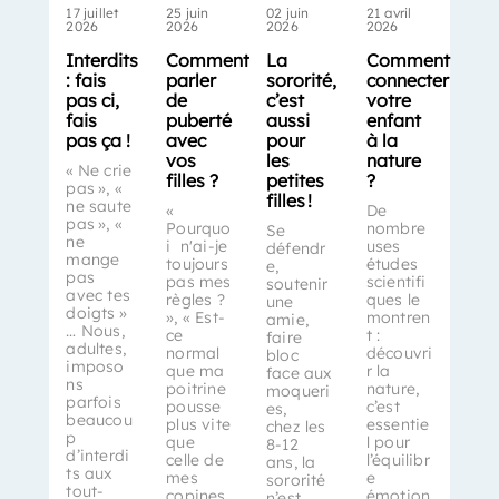
17 juillet
25 juin
02 juin
21 avril
2026
2026
2026
2026
Interdits
Comment
La
Comment
: fais
parler
sororité,
connecter
pas ci,
de
c’est
votre
fais
puberté
aussi
enfant
pas ça !
avec
pour
à la
vos
les
nature
« Ne crie
filles ?
petites
?
pas », «
filles !
ne saute
«
De
pas », «
Pourquo
nombre
Se
ne
i n'ai-je
uses
défendr
mange
toujours
études
e,
pas
pas mes
scientifi
soutenir
avec tes
règles ?
ques le
une
doigts »
», « Est-
montren
amie,
… Nous,
ce
t :
faire
adultes,
normal
découvri
bloc
imposo
que ma
r la
face aux
ns
poitrine
nature,
moqueri
parfois
pousse
c’est
es,
beaucou
plus vite
essentie
chez les
p
que
l pour
8-12
d’interdi
celle de
l’équilibr
ans, la
ts aux
mes
e
sororité
tout-
copines
émotion
n’est