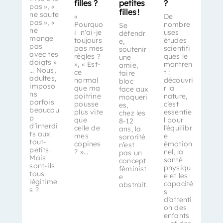
filles ?
petites
?
pas », «
filles !
ne saute
«
De
pas », «
Pourquo
nombre
Se
ne
i n'ai-je
uses
défendr
mange
toujours
études
e,
pas
pas mes
scientifi
soutenir
avec tes
règles ?
ques le
une
doigts »
», « Est-
montren
amie,
… Nous,
ce
t :
faire
adultes,
normal
découvri
bloc
imposo
que ma
r la
face aux
ns
poitrine
nature,
moqueri
parfois
pousse
c’est
es,
beaucou
plus vite
essentie
chez les
p
que
l pour
8-12
d’interdi
celle de
l’équilibr
ans, la
ts aux
mes
e
sororité
tout-
copines
émotion
n’est
petits.
? »...
nel, la
pas un
Mais
santé
concept
sont-ils
physiqu
féminist
tous
e et les
e
légitime
capacité
abstrait.
s ?
s
d’attenti
on des
enfants