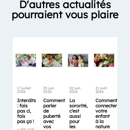
D'autres actualités
pourraient vous plaire
17 juillet
25 juin
02 juin
21 avril
2026
2026
2026
2026
Interdits
Comment
La
Comment
: fais
parler
sororité,
connecter
pas ci,
de
c’est
votre
fais
puberté
aussi
enfant
pas ça !
avec
pour
à la
vos
les
nature
« Ne crie