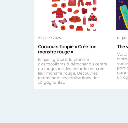
27 juillet 2026
01 juil
Concours Toupie « Crée ton
The 
monstre rouge »
Voici
Morde
En juin, grâce à la planche
voice
d’autocollants à détacher au centre
parti
du magazine, les enfants ont créé
gagna
leur monstre rouge. Découvrez
un a
maintenant les réalisations des
10 gagnants…