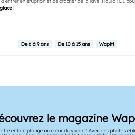
d’entrer en éruption et de cracher de la lave. Houla ! Du co
 glace
!
De 6 à 9 ans
De 10 à 15 ans
Wapiti
écouvrez le magazine Wapi
votre enfant plonge au cœur du vivant ! Avec des photos ébl