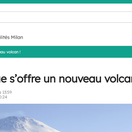
lités Milan
eau volcan !
ue s’offre un nouveau volca
 13:59
0:24