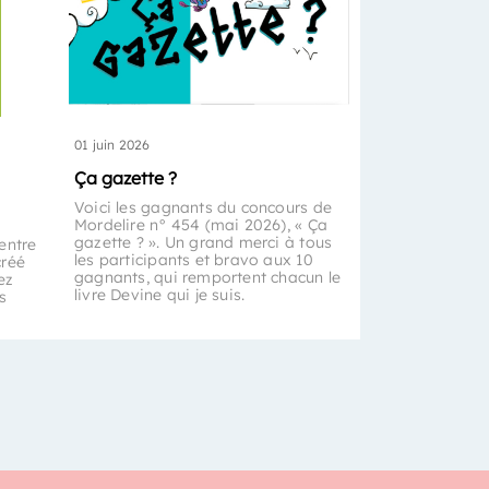
01 juin 2026
Ça gazette ?
Voici les gagnants du concours de
Mordelire n° 454 (mai 2026), « Ça
gazette ? ». Un grand merci à tous
entre
les participants et bravo aux 10
créé
gagnants, qui remportent chacun le
ez
livre Devine qui je suis.
s