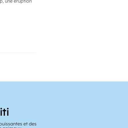
up, une éruption
ti
ouissantes et des