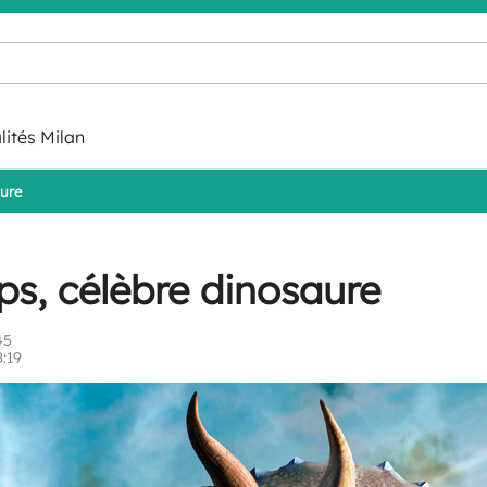
lités Milan
aure
ops, célèbre dinosaure
45
8:19