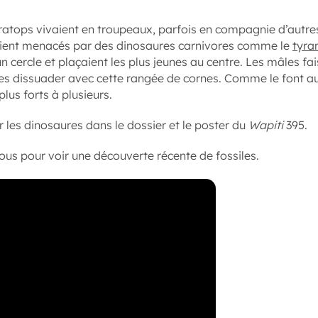
cératops vivaient en troupeaux, parfois en compagnie d’autr
ient menacés par des dinosaures carnivores comme le
tyra
 cercle et plaçaient les plus jeunes au centre. Les mâles fa
les dissuader avec cette rangée de cornes. Comme le font a
lus forts à plusieurs.
r les dinosaures dans le dossier et le poster du
Wapiti
395.
sous pour voir une découverte récente de fossiles.