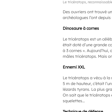
Le tricératops, reconnaissabl
Des ouvriers ont trouvé un
archéologues l’ont depuis c
Dinosaure à cornes
Le tricératops est un célèb
était doté d’une grande co
à 3 cornes ». Aujourd’hui,
mâles tricératops. Mais o
Ennemi XXL
Le tricératops a vécu à la
5 m de hauteur, c’était l’
lézards tyrans. La plus gr
On sait que le tricératops
squelettes…
Technique de défense