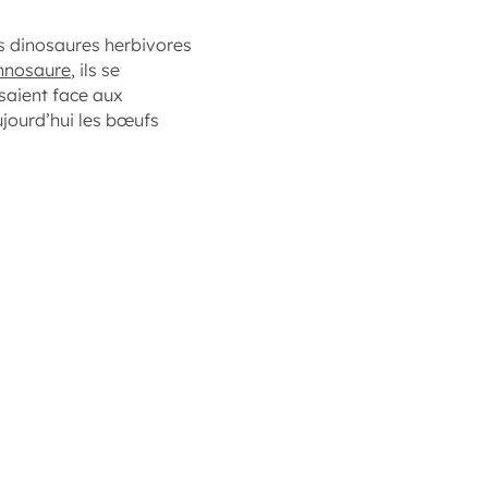
es dinosaures herbivores
nnosaure
, ils se
isaient face aux
ujourd’hui les bœufs