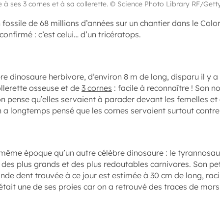
e à ses 3 cornes et à sa collerette. © Science Photo Library RF/Get
 fossile de 68 millions d’années sur un chantier dans le Col
onfirmé : c’est celui… d’un tricératops.
re dinosaure herbivore, d’environ 8 m de long, disparu il y a 
llerette osseuse et de
3 cornes
: facile à reconnaître ! Son no
 on pense qu’elles servaient à parader devant les femelles e
n a longtemps pensé que les cornes servaient surtout contre
 même époque qu’un autre célèbre dinosaure : le tyrannosaur
un des plus grands et des plus redoutables carnivores. Son pe
ande dent trouvée à ce jour est estimée à 30 cm de long, rac
 était une de ses proies car on a retrouvé des traces de mors