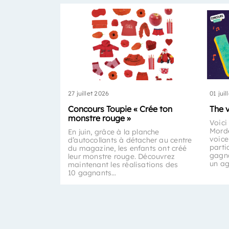
27 juillet 2026
01 juil
Concours Toupie « Crée ton
The 
monstre rouge »
Voici
Morde
En juin, grâce à la planche
voice
d’autocollants à détacher au centre
parti
du magazine, les enfants ont créé
gagna
leur monstre rouge. Découvrez
un a
maintenant les réalisations des
10 gagnants…