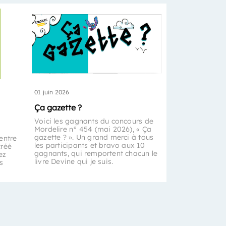
01 juin 2026
Ça gazette ?
Voici les gagnants du concours de
Mordelire n° 454 (mai 2026), « Ça
gazette ? ». Un grand merci à tous
entre
les participants et bravo aux 10
créé
gagnants, qui remportent chacun le
ez
livre Devine qui je suis.
s