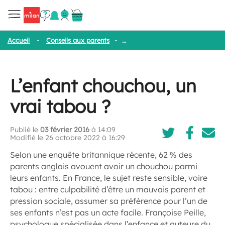
Accueil
-
Conseils aux parents
-
L’enfant chouchou, un vrai tabou
L’enfant chouchou, un
vrai tabou ?
Publié le
03 février 2016
à 14:09
Modifié le 26 octobre 2022 à 16:29
Selon une enquête britannique récente, 62 % des
parents anglais avouent avoir un chouchou parmi
leurs enfants. En France, le sujet reste sensible, voire
tabou : entre culpabilité d’être un mauvais parent et
pression sociale, assumer sa préférence pour l’un de
ses enfants n’est pas un acte facile. Françoise Peille,
psychologue spécialisée dans l’enfance et auteure du