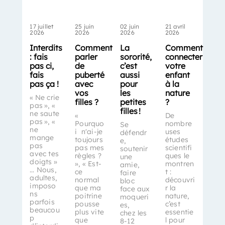
17 juillet
25 juin
02 juin
21 avril
2026
2026
2026
2026
Interdits
Comment
La
Comment
: fais
parler
sororité,
connecter
pas ci,
de
c’est
votre
fais
puberté
aussi
enfant
pas ça !
avec
pour
à la
vos
les
nature
« Ne crie
filles ?
petites
?
pas », «
filles !
ne saute
«
De
pas », «
Pourquo
nombre
Se
ne
i n'ai-je
uses
défendr
mange
toujours
études
e,
pas
pas mes
scientifi
soutenir
avec tes
règles ?
ques le
une
doigts »
», « Est-
montren
amie,
… Nous,
ce
t :
faire
adultes,
normal
découvri
bloc
imposo
que ma
r la
face aux
ns
poitrine
nature,
moqueri
parfois
pousse
c’est
es,
beaucou
plus vite
essentie
chez les
p
que
l pour
8-12