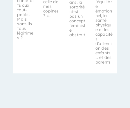
d’interdi
celle de
l’équilibr
ans, la
ts aux
mes
e
sororité
tout-
copines
émotion
n’est
petits.
? »...
nel, la
pas un
Mais
santé
concept
sont-ils
physiqu
féminist
tous
e et les
e
légitime
capacité
abstrait.
s ?
s
d’attenti
on des
enfants
… et des
parents
!