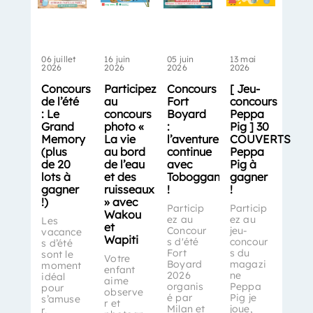
06 juillet
16 juin
05 juin
13 mai
2026
2026
2026
2026
Concours
Participez
Concours
[ Jeu-
de l’été
au
Fort
concours
: Le
concours
Boyard
Peppa
Grand
photo «
:
Pig ] 30
Memory
La vie
l’aventure
COUVERTS
(plus
au bord
continue
Peppa
de 20
de l’eau
avec
Pig à
lots à
et des
Toboggan
gagner
gagner
ruisseaux
!
!
!)
» avec
Particip
Particip
Wakou
ez au
ez au
Les
et
Concour
jeu-
vacance
Wapiti
s d'été
concour
s d’été
Fort
s du
sont le
Votre
Boyard
magazi
moment
enfant
2026
ne
idéal
aime
organis
Peppa
pour
observe
é par
Pig je
s’amuse
r et
Milan et
joue,
r,